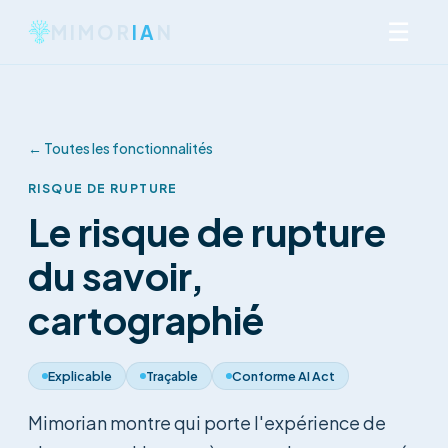
☰
MIMOR
IA
N
←
Toutes les fonctionnalités
RISQUE DE RUPTURE
Le risque de rupture
du savoir,
cartographié
Explicable
Traçable
Conforme AI Act
Mimorian montre qui porte l'expérience de