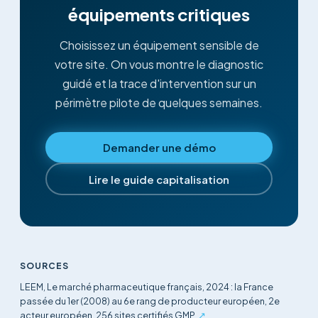
équipements critiques
Choisissez un équipement sensible de
votre site. On vous montre le diagnostic
guidé et la trace d'intervention sur un
périmètre pilote de quelques semaines.
Demander une démo
Lire le guide capitalisation
SOURCES
LEEM, Le marché pharmaceutique français, 2024 : la France
passée du 1er (2008) au 6e rang de producteur européen, 2e
acteur européen, 256 sites certifiés GMP.
↗