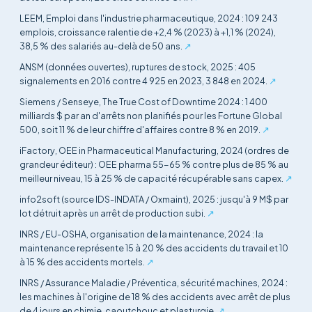
LEEM, Emploi dans l'industrie pharmaceutique, 2024 : 109 243
emplois, croissance ralentie de +2,4 % (2023) à +1,1 % (2024),
38,5 % des salariés au-delà de 50 ans.
↗
ANSM (données ouvertes), ruptures de stock, 2025 : 405
signalements en 2016 contre 4 925 en 2023, 3 848 en 2024.
↗
Siemens / Senseye, The True Cost of Downtime 2024 : 1 400
milliards $ par an d'arrêts non planifiés pour les Fortune Global
500, soit 11 % de leur chiffre d'affaires contre 8 % en 2019.
↗
iFactory, OEE in Pharmaceutical Manufacturing, 2024 (ordres de
grandeur éditeur) : OEE pharma 55-65 % contre plus de 85 % au
meilleur niveau, 15 à 25 % de capacité récupérable sans capex.
↗
info2soft (source IDS-INDATA / Oxmaint), 2025 : jusqu'à 9 M$ par
lot détruit après un arrêt de production subi.
↗
INRS / EU-OSHA, organisation de la maintenance, 2024 : la
maintenance représente 15 à 20 % des accidents du travail et 10
à 15 % des accidents mortels.
↗
INRS / Assurance Maladie / Préventica, sécurité machines, 2024 :
les machines à l'origine de 18 % des accidents avec arrêt de plus
de 4 jours en chimie, caoutchouc et plasturgie.
↗