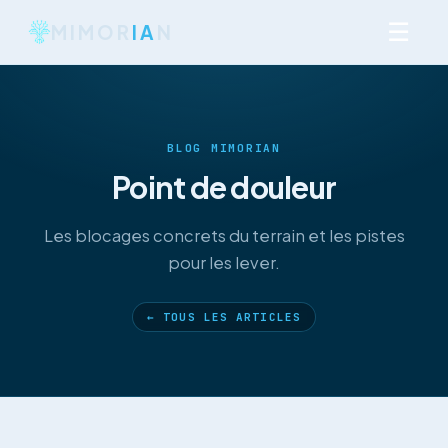
☰
MIMOR
IA
N
BLOG MIMORIAN
Point de douleur
Les blocages concrets du terrain et les pistes
pour les lever.
← TOUS LES ARTICLES