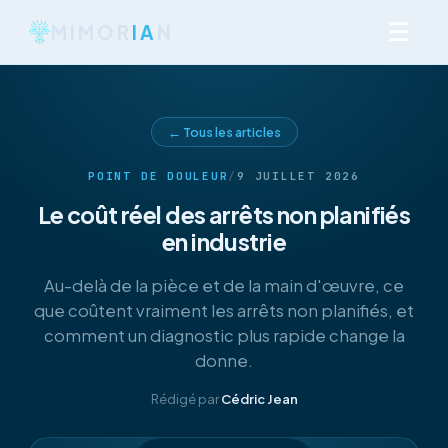
☰
MIMOR
IA
N
← Tous les articles
POINT DE DOULEUR
/
9 JUILLET 2026
Le coût réel des arrêts non planifiés
en industrie
Au-delà de la pièce et de la main d'œuvre, ce
que coûtent vraiment les arrêts non planifiés, et
comment un diagnostic plus rapide change la
donne.
Rédigé par
Cédric Jean