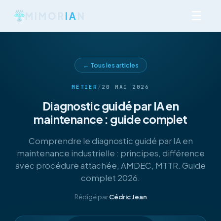
☰
MIMOR
IA
N
← Tous les articles
MÉTIER
/
20 MAI 2026
Diagnostic guidé par IA en
maintenance : guide complet
Comprendre le diagnostic guidé par IA en
maintenance industrielle : principes, différence
avec procédure attachée, AMDEC, MTTR. Guide
complet 2026.
Rédigé par
Cédric Jean