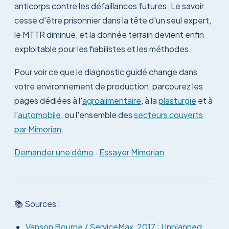
anticorps contre les défaillances futures. Le savoir
cesse d'être prisonnier dans la tête d'un seul expert,
le MTTR diminue, et la donnée terrain devient enfin
exploitable pour les fiabilistes et les méthodes.
Pour voir ce que le diagnostic guidé change dans
votre environnement de production, parcourez les
pages dédiées à l'
agroalimentaire
, à la
plasturgie
et à
l'
automobile
, ou l'ensemble des
secteurs couverts
par Mimorian
.
Demander une démo
·
Essayer Mimorian
📚 Sources :
Vanson Bourne / ServiceMax, 2017 : Unplanned