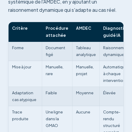
systémique de l'AMDEC, en y ajoutant un
raisonnement dynamique qui s'adapte au cas réel.
Critère
Procédure
AMDEC
Diagnostic
attachée
guidé IA
Forme
Document
Tableau
Raisonnement
figé
analytique
dynamique
Mise à jour
Manuelle,
Manuelle,
Automatique
rare
projet
à chaque
intervention
Adaptation
Faible
Moyenne
Élevée
cas atypique
Trace
Une ligne
Aucune
Compte-
produite
dans la
rendu
GMAO
structuré