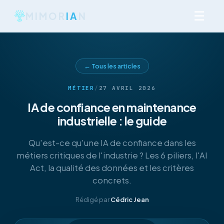
☰
MIMOR
IA
N
← Tous les articles
MÉTIER
/
27 AVRIL 2026
IA de confiance en maintenance
industrielle : le guide
Qu'est-ce qu'une IA de confiance dans les
métiers critiques de l'industrie ? Les 6 piliers, l'AI
Act, la qualité des données et les critères
concrets.
Rédigé par
Cédric Jean