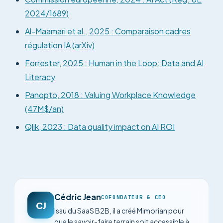
2024/1689)
Al-Maamari et al., 2025 : Comparaison cadres
régulation IA (arXiv)
Forrester, 2025 : Human in the Loop: Data and AI
Literacy
Panopto, 2018 : Valuing Workplace Knowledge
(47M$/an)
Qlik, 2023 : Data quality impact on AI ROI
Cédric Jean
COFONDATEUR & CEO
CJ
Issu du SaaS B2B, il a créé Mimorian pour
que le savoir-faire terrain soit accessible à