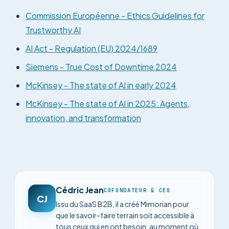
Commission Européenne -
Ethics Guidelines for
Trustworthy AI
AI Act - Regulation (EU) 2024/1689
Siemens -
True Cost of Downtime 2024
McKinsey -
The state of AI in early 2024
McKinsey -
The state of AI in 2025: Agents,
innovation, and transformation
Cédric Jean
COFONDATEUR & CEO
CJ
Issu du SaaS B2B, il a créé Mimorian pour
que le savoir-faire terrain soit accessible à
tous ceux qui en ont besoin, au moment où