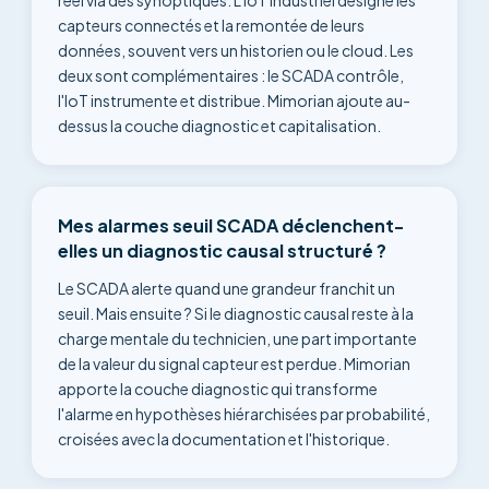
réel via des synoptiques. L'IoT industriel désigne les
capteurs connectés et la remontée de leurs
données, souvent vers un historien ou le cloud. Les
deux sont complémentaires : le SCADA contrôle,
l'IoT instrumente et distribue. Mimorian ajoute au-
dessus la couche diagnostic et capitalisation.
Mes alarmes seuil SCADA déclenchent-
elles un diagnostic causal structuré ?
Le SCADA alerte quand une grandeur franchit un
seuil. Mais ensuite ? Si le diagnostic causal reste à la
charge mentale du technicien, une part importante
de la valeur du signal capteur est perdue. Mimorian
apporte la couche diagnostic qui transforme
l'alarme en hypothèses hiérarchisées par probabilité,
croisées avec la documentation et l'historique.