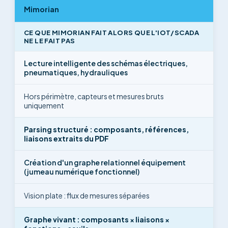
Mimorian
CE QUE MIMORIAN FAIT ALORS QUE L'IOT/SCADA
NE LE FAIT PAS
Lecture intelligente des schémas électriques,
pneumatiques, hydrauliques
Hors périmètre, capteurs et mesures bruts
uniquement
Parsing structuré : composants, références,
liaisons extraits du PDF
Création d'un graphe relationnel équipement
(jumeau numérique fonctionnel)
Vision plate : flux de mesures séparées
Graphe vivant : composants × liaisons ×