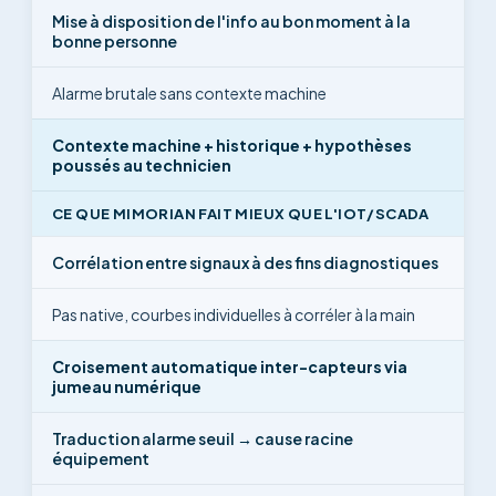
Mise à disposition de l'info au bon moment à la
bonne personne
Alarme brutale sans contexte machine
Contexte machine + historique + hypothèses
poussés au technicien
CE QUE MIMORIAN FAIT MIEUX QUE L'IOT/SCADA
Corrélation entre signaux à des fins diagnostiques
Pas native, courbes individuelles à corréler à la main
Croisement automatique inter-capteurs via
jumeau numérique
Traduction alarme seuil → cause racine
équipement