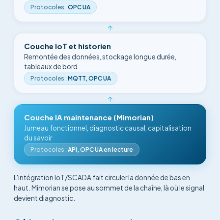
Protocoles
:
OPC UA
↑
Couche IoT et historien
Remontée des données, stockage longue durée,
tableaux de bord
Protocoles
:
MQTT, OPC UA
↑
Couche IA maintenance (Mimorian)
Jumeau fonctionnel, diagnostic causal, capitalisation
du savoir
Protocoles
:
API, OPC UA en lecture
L'intégration IoT/SCADA fait circuler la donnée de bas en
haut. Mimorian se pose au sommet de la chaîne, là où le signal
devient diagnostic.