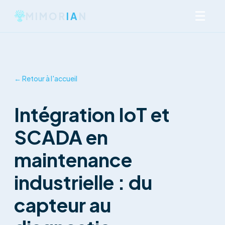
☰
MIMOR
IA
N
← Retour à l'accueil
Intégration IoT et
SCADA en
maintenance
industrielle : du
capteur au