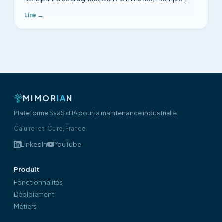
concret : panne variateur Schneider ATV930.
Lire →
MIMOR
IA
N
Plateforme SaaS d'IA pour la maintenance industrielle.
Caluire-et-Cuire, France
LinkedIn
YouTube
Produit
Fonctionnalités
Déploiement
Métiers