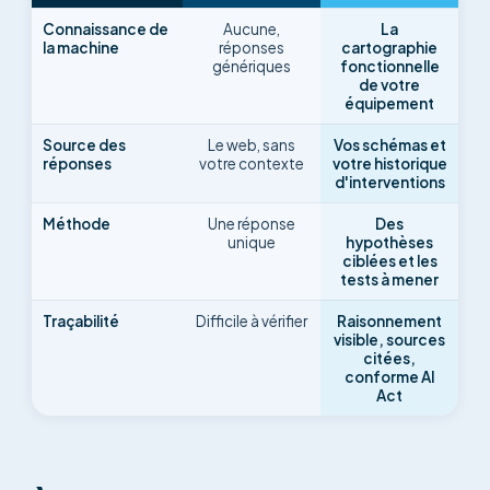
Connaissance de
Aucune,
La
la machine
réponses
cartographie
génériques
fonctionnelle
de votre
équipement
Source des
Le web, sans
Vos schémas et
réponses
votre contexte
votre historique
d'interventions
Méthode
Une réponse
Des
unique
hypothèses
ciblées et les
tests à mener
Traçabilité
Difficile à vérifier
Raisonnement
visible, sources
citées,
conforme AI
Act