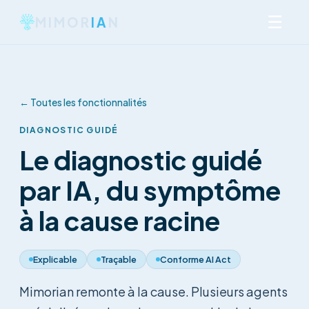
☰
MIMOR
IA
N
←
Toutes les fonctionnalités
DIAGNOSTIC GUIDÉ
Le diagnostic guidé
par IA, du symptôme
à la cause racine
Explicable
Traçable
Conforme AI Act
Mimorian remonte à la cause. Plusieurs agents