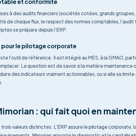
table et conformité
ises à des audits financiers (sociétés cotées, grands groupes
lité de chaque flux, le respect des normes comptables, l'audit
ptes se prépare depuis l'ERP.
 pour le pilotage corporate
este l'outil de référence. Il est intégré au MES, à la GMAO, pa
emplacer. La question est de savoir si la matière maintenance 
uire des indicateurs vraiment actionnables, ou si elle se limit
s.
morian : qui fait quoi en maint
s, trois valeurs distinctes. L'ERP assure le pilotage corporate,
'équipements, Mimorian apporte le diagnostic et la capitalisat