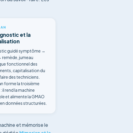
IAN
gnostic et la
alisation
stic guidé symptôme →
→ remède, jumeau
ue fonctionnel des
ents, capitalisation du
faire des techniciens.
n forme la troisième
 il rend la machine
gible et alimente la GMAO
P en données structurées.
machine et mémorise le
age dédiée
Mimorian et la