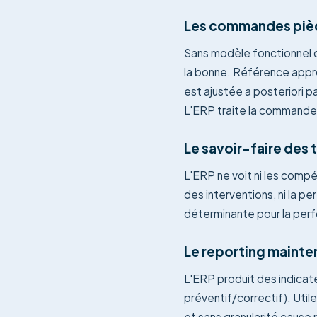
Les commandes pièc
Sans modèle fonctionnel d
la bonne. Référence appro
est ajustée a posteriori p
L'ERP traite la commande, 
Le savoir-faire des 
L'ERP ne voit ni les compé
des interventions, ni la p
déterminante pour la perf
Le reporting mainte
L'ERP produit des indicate
préventif/correctif). Utile
et sans granularité cause