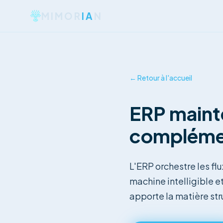
MIMOR
IA
N
← Retour à l'accueil
ERP mainte
complémen
L'ERP orchestre les flu
machine intelligible et
apporte la matière str