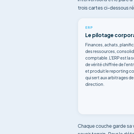
trois cartes ci-dessous ré
ERP
Le pilotage corpor
Finances, achats, planifi
des ressources, consoli
comptable. L'ERP est la 
de vérité chiffrée de l'ent
et produit le reporting c
qui sert aux arbitrages de 
direction.
Chaque couche garde sa va
savoir terrain. Pour le dé