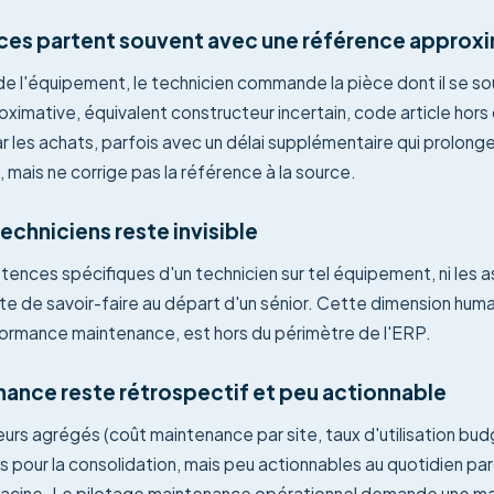
es partent souvent avec une référence approx
e l'équipement, le technicien commande la pièce dont il se sou
ximative, équivalent constructeur incertain, code article hor
ar les achats, parfois avec un délai supplémentaire qui prolonge
mais ne corrige pas la référence à la source.
techniciens reste invisible
tences spécifiques d'un technicien sur tel équipement, ni les 
erte de savoir-faire au départ d'un sénior. Cette dimension hum
ormance maintenance, est hors du périmètre de l'ERP.
nance reste rétrospectif et peu actionnable
urs agrégés (coût maintenance par site, taux d'utilisation budg
s pour la consolidation, mais peu actionnables au quotidien parc
 racine. Le pilotage maintenance opérationnel demande une mat