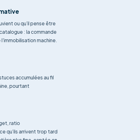
imative
vient ou qu'il pense être
s catalogue : la commande
 l'immobilisation machine.
astuces accumulées au fil
aine, pourtant
et, ratio
e qu'ils arrivent trop tard
ière plus fine, captée en