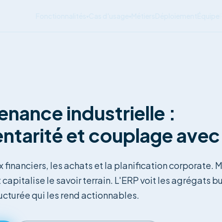
Fonctionnalités
Cas d'usage
Métiers
Déploiement
Équipe
▾
▾
nance industrielle :
tarité et couplage avec 
x financiers, les achats et la planification corporate. 
 capitalise le savoir terrain. L'ERP voit les agrégats
ucturée qui les rend actionnables.