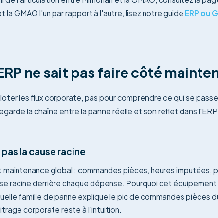
et la GMAO l'un par rapport à l'autre, lisez notre guide
ERP ou 
ERP ne sait pas faire côté maint
oter les flux corporate, pas pour comprendre ce qui se passe s
arde la chaîne entre la panne réelle et son reflet dans l'ERP
 pas la cause racine
t maintenance global : commandes pièces, heures imputées, p
ause racine derrière chaque dépense. Pourquoi cet équipement a-
lle famille de panne explique le pic de commandes pièces du 
bitrage corporate reste à l'intuition.