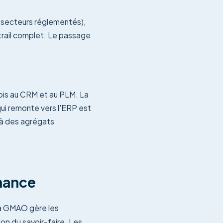
, secteurs réglementés),
 trail complet. Le passage
rfois au CRM et au PLM. La
qui remonte vers l'ERP est
e à des agrégats
enance
 la GMAO gère les
ion du savoir-faire. Les