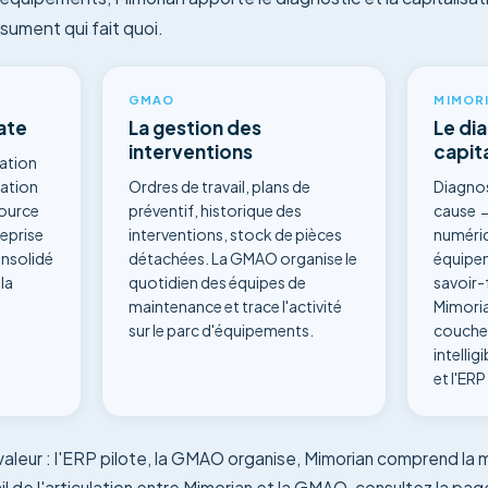
sument qui fait quoi.
GMAO
MIMOR
ate
La gestion des
Le dia
interventions
capit
cation
dation
Ordres de travail, plans de
Diagno
source
préventif, historique des
cause 
reprise
interventions, stock de pièces
numériq
onsolidé
détachées. La GMAO organise le
équipem
la
quotidien des équipes de
savoir-
maintenance et trace l'activité
Mimoria
sur le parc d'équipements.
couche :
intelli
et l'ER
leur : l'ERP pilote, la GMAO organise, Mimorian comprend la 
tail de l'articulation entre Mimorian et la GMAO, consultez la p