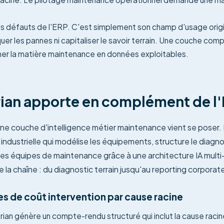
 défauts de l'ERP. C'est simplement son champ d'usage originel
er les pannes ni capitaliser le savoir terrain. Une couche com
mer la matière maintenance en données exploitables.
ian apporte en complément de l
ne couche d'intelligence métier maintenance vient se poser.
 industrielle qui modélise les équipements, structure le diagn
e des équipes de maintenance grâce à une architecture IA multi
 la chaîne : du diagnostic terrain jusqu'au reporting corporat
s de coût intervention par cause racine
an génère un compte-rendu structuré qui inclut la cause racine