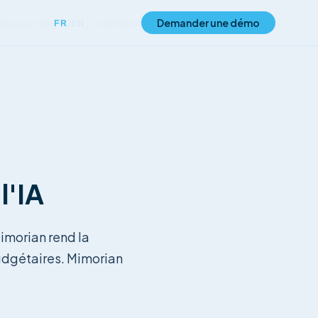
Ressources
Connexion
Demander une démo
FR
/
EN
▾
l'IA
Mimorian rend la
 budgétaires. Mimorian