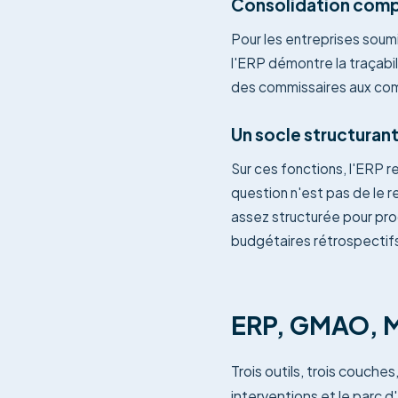
Consolidation comp
Pour les entreprises soum
l'ERP démontre la traçabi
des commissaires aux com
Un socle structurant
Sur ces fonctions, l'ERP r
question n'est pas de le r
assez structurée pour prod
budgétaires rétrospectif
ERP, GMAO, Mi
Trois outils, trois couche
interventions et le parc d