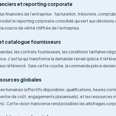
nanciers et reporting corporate
ux financiers de l'entreprise : facturation, trésorerie, comptabi
produit le reporting corporate consolidé qui sert aux décisions d
 source de vérité chiffrée de l'entreprise.
et catalogue fournisseurs
ndes, les contrats fournisseurs, les conditions tarifaires négo
ance, c'est lui qui transforme la demande terrain (pièce X réf
seur référencé. Sans cette couche, la commande pièce devient
essources globales
ces humaines (effectifs disponibles, qualifications, heures cont
centre de coût, engagements pluriannuels), et les ressources m
s). Cette vision transverse rend possibles les arbitrages corp