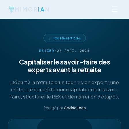
☰
MIMOR
IA
N
← Tous les articles
MÉTIER
/
27 AVRIL 2026
Capitaliser le savoir-faire des
experts avant la retraite
Départ à la retraite d'un technicien expert : une
méthode concrète pour capitaliser son savoir-
faire, structurer le REX et démarrer en 3 étapes.
Rédigé par
Cédric Jean