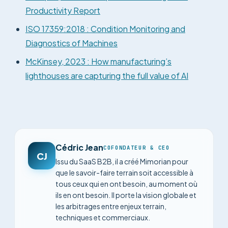
Productivity Report
ISO 17359:2018 : Condition Monitoring and
Diagnostics of Machines
McKinsey, 2023 : How manufacturing’s
lighthouses are capturing the full value of AI
Cédric Jean
COFONDATEUR & CEO
CJ
Issu du SaaS B2B, il a créé Mimorian pour
que le savoir-faire terrain soit accessible à
tous ceux qui en ont besoin, au moment où
ils en ont besoin. Il porte la vision globale et
les arbitrages entre enjeux terrain,
techniques et commerciaux.