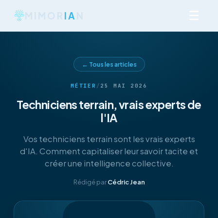
☰
MIMOR
IA
N
← Tous les articles
MÉTIER
/
25 MAI 2026
Techniciens terrain, vrais experts de
l'IA
Vos techniciens terrain sont les vrais experts
d'IA. Comment capitaliser leur savoir tacite et
créer une intelligence collective.
Rédigé par
Cédric Jean