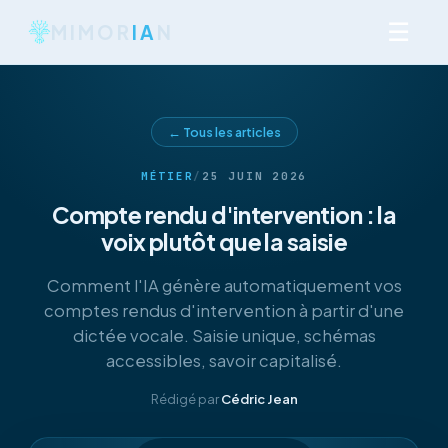
☰
MIMOR
IA
N
← Tous les articles
MÉTIER
/
25 JUIN 2026
Compte rendu d'intervention : la
voix plutôt que la saisie
Comment l'IA génère automatiquement vos
comptes rendus d'intervention à partir d'une
dictée vocale. Saisie unique, schémas
accessibles, savoir capitalisé.
Rédigé par
Cédric Jean