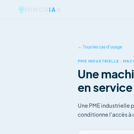
MIMOR
IA
N
← Tous les cas d'usage
PME INDUSTRIELLE · MAC
Une machin
en service
Une PME industrielle 
conditionne l'accès à 