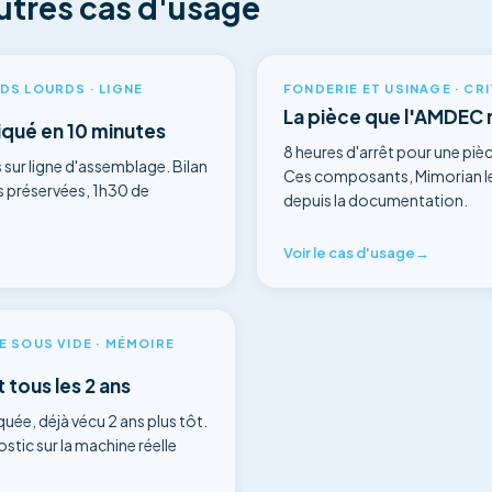
autres cas d'usage
S LOURDS · LIGNE
FONDERIE ET USINAGE · CR
La pièce que l'AMDEC 
iqué en 10 minutes
8 heures d'arrêt pour une pièc
s sur ligne d'assemblage. Bilan
Ces composants, Mimorian les
ces préservées, 1h30 de
depuis la documentation.
Voir le cas d'usage
→
 SOUS VIDE · MÉMOIRE
 tous les 2 ans
uée, déjà vécu 2 ans plus tôt.
tic sur la machine réelle