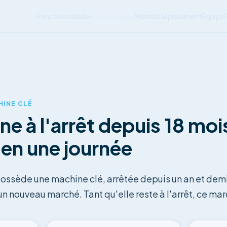
Fonctionnalités
Cas d'usage
Métiers
Déploiement
Équipe
▾
▾
HINE CLÉ
e à l'arrêt depuis 18 moi
 en une journée
possède une machine clé, arrêtée depuis un an et dem
un nouveau marché. Tant qu'elle reste à l'arrêt, ce ma