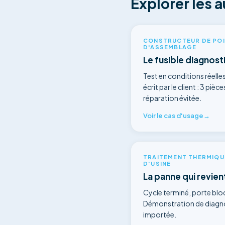
Explorer les 
CONSTRUCTEUR DE POID
D'ASSEMBLAGE
Le fusible diagnost
Test en conditions réelle
écrit par le client : 3 piè
réparation évitée.
Voir le cas d'usage
→
TRAITEMENT THERMIQUE
D'USINE
La panne qui revient
Cycle terminé, porte bloq
Démonstration de diagnos
importée.