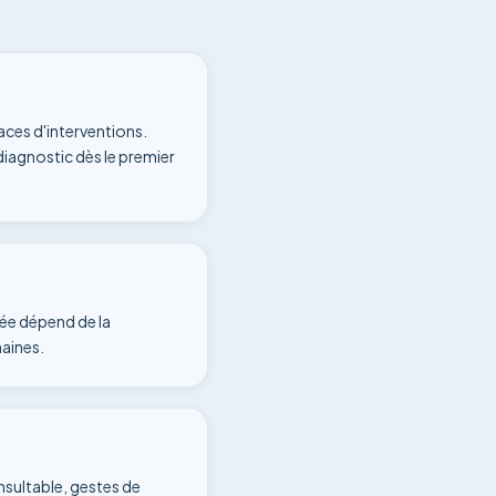
aces d'interventions.
diagnostic dès le premier
urée dépend de la
maines.
onsultable, gestes de