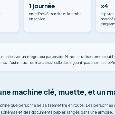
1 journée
x4
t
entre l'arrivée sur site et la remise
le potent
en service
marché d
dirigean
le, menée avec un intégrateur partenaire, Mimorian utilisé comme outil
isé. L'estimation de marché est celle du dirigeant, pas une mesure M
: une machine clé, muette, et un 
chine que personne ne sait remettre en route. Les personnes q
es schémas et des documents papier, rangés dans une armoire.