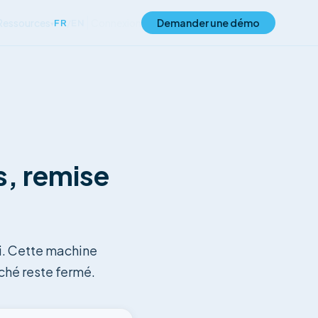
Ressources
Connexion
Demander une démo
FR
/
EN
▾
s, remise
i. Cette machine
rché reste fermé.