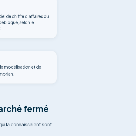
iel de chiffre d'affaires du
ébloqué, selon le
t
 de modélisation et de
imorian.
marché fermé
ui la connaissaient sont