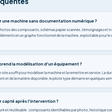
équentes
 une machine sans documentation numérique ?
e : photos des composants, schémas papier scannés, témoignages et tr
léments en un graphe fonctionnel de la machine, exploitable pour le 
rend la modélisation d'un équipement ?
r site a suffi pour modéliser la machine et la remettre en service. La d
t et de la matière disponible, le pilote type démarre en quelques se
r capté après l'intervention ?
ucturé et réutilisable : composants identifiables par photo, historique c