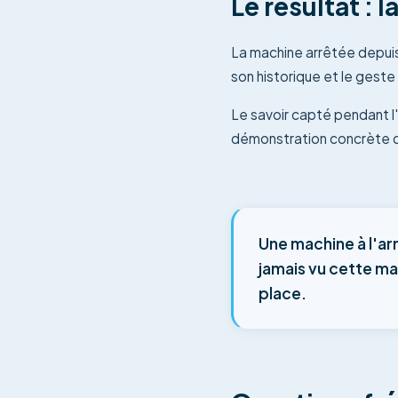
Le résultat : 
La machine arrêtée depuis
son historique et le geste
Le savoir capté pendant l'i
démonstration concrète q
Une machine à l'ar
jamais vu cette ma
place.