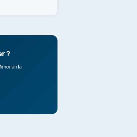
r ?
morian la