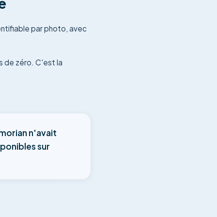
te
tifiable par photo, avec
s de zéro. C'est la
morian n'avait
sponibles sur