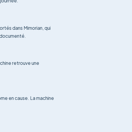
 journée.
rtés dans Mimorian, qui
, documenté.
achine retrouve une
ôme en cause. La machine