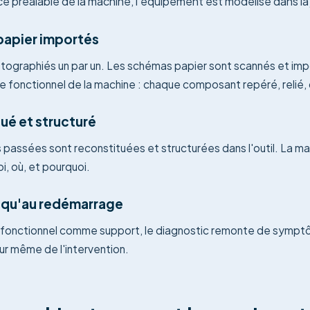
ce préalable de la machine, l'équipement est modélisé dans la
papier importés
ographiés un par un. Les schémas papier sont scannés et impo
e fonctionnel de la machine : chaque composant repéré, relié
ué et structuré
s passées sont reconstituées et structurées dans l'outil. La m
i, où, et pourquoi.
squ'au redémarrage
 fonctionnel comme support, le diagnostic remonte de sympt
ur même de l'intervention.