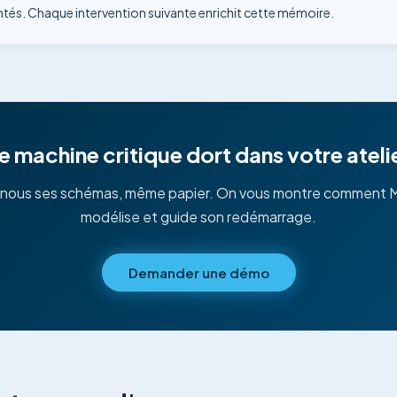
és. Chaque intervention suivante enrichit cette mémoire.
e machine critique dort dans votre atelie
nous ses schémas, même papier. On vous montre comment Mi
modélise et guide son redémarrage.
Demander une démo