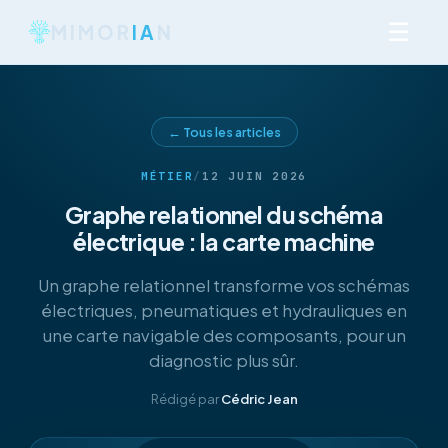
☰
MIMOR
IA
N
← Tous les articles
MÉTIER
/
12 JUIN 2026
Graphe relationnel du schéma
électrique : la carte machine
Un graphe relationnel transforme vos schémas
électriques, pneumatiques et hydrauliques en
une carte navigable des composants, pour un
diagnostic plus sûr.
Rédigé par
Cédric Jean