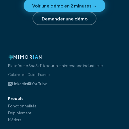
Voir une démo en 2 minutes
→
Demander une démo
MIMOR
IA
N
Plateforme SaaS d'IA pour la maintenance industrielle.
Caluire-et-Cuire, France
LinkedIn
YouTube
Produit
Fonctionnalités
Déploiement
Métiers