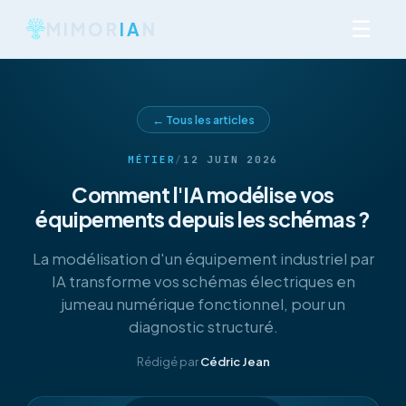
☰
MIMOR
IA
N
← Tous les articles
MÉTIER
/
12 JUIN 2026
Comment l'IA modélise vos
équipements depuis les schémas ?
La modélisation d'un équipement industriel par
IA transforme vos schémas électriques en
jumeau numérique fonctionnel, pour un
diagnostic structuré.
Rédigé par
Cédric Jean